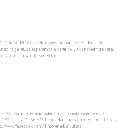
á CERRADA del 16 al 28 de noviembre .Queremos darle una
undo hogar!!!!Los esperamos a partir del 30 de noviembre para
ionalidad. Un saludo.Nos vemos!!!!!
hs. A quien no pueda acceder a nuestro establecimiento le
 820 y en 774 456 683. Recuerden que seguimos con el retiro y
ps://www.facebook.com/Tintoreria-Burbujitas-