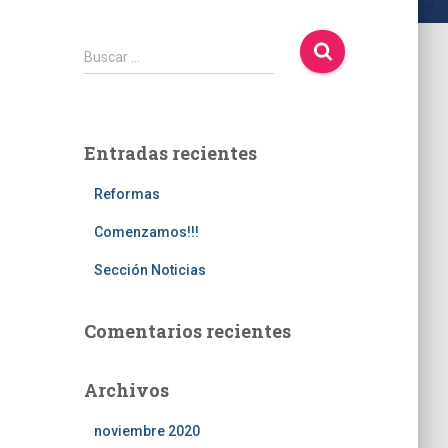
B
Buscar …
u
s
c
a
Entradas recientes
r
:
Reformas
Comenzamos!!!
Sección Noticias
Comentarios recientes
Archivos
noviembre 2020