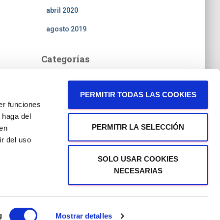
abril 2020
agosto 2019
Categorías
noticias
PERMITIR TODAS LAS COOKIES
er funciones
 haga del
PERMITIR LA SELECCIÓN
den
r del uso
SOLO USAR COOKIES
NECESARIAS
Hestia | Desarrollado por
ThemeIsle
g
Mostrar detalles