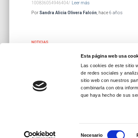
100836054946404/
Leer más
Por
Sandra Alicia Olivera Falcón
, hace
6 años
NOTICIAS
Sección Noticias
Esta página web usa cook
En esta sección encontraras noticias y promociones d
Las cookies de este sitio 
el cuidado de su ropa
de redes sociales y analiz
sitio web con nuestros par
Por
Sandra Alicia Olivera Falcón
, hace
7 años
combinarla con otra inform
que haya hecho de sus ser
Selección
POLÍTICA DE PRIVACIDAD
POLÍTICA DE COOKIES
Necesario