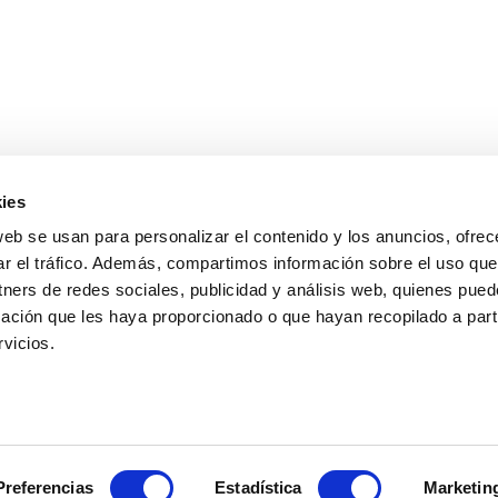
ies
e la tintorería. Y sobre todo consejos y recomendaciones para
web se usan para personalizar el contenido y los anuncios, ofrec
ar el tráfico. Además, compartimos información sobre el uso que
tners de redes sociales, publicidad y análisis web, quienes pue
ación que les haya proporcionado o que hayan recopilado a parti
vicios.
AVISOS LEGALES
Preferencias
Estadística
Marketin